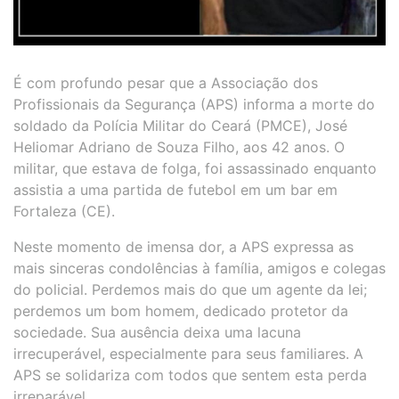
É com profundo pesar que a Associação dos
Profissionais da Segurança (APS) informa a morte do
soldado da Polícia Militar do Ceará (PMCE), José
Heliomar Adriano de Souza Filho, aos 42 anos. O
militar, que estava de folga, foi assassinado enquanto
assistia a uma partida de futebol em um bar em
Fortaleza (CE).
Neste momento de imensa dor, a APS expressa as
mais sinceras condolências à família, amigos e colegas
do policial. Perdemos mais do que um agente da lei;
perdemos um bom homem, dedicado protetor da
sociedade. Sua ausência deixa uma lacuna
irrecuperável, especialmente para seus familiares. A
APS se solidariza com todos que sentem esta perda
irreparável.