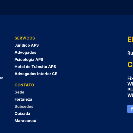
E
SERVIÇOS
Jurídico APS
Advogados
Ru
Psicologia APS
C
Hotel de Trânsito APS
Advogados Interior CE
sa
Fi
Wh
CONTATO
Pl
Sede
Wh
Fortaleza
Subsedes
Quixadá
Maracanaú