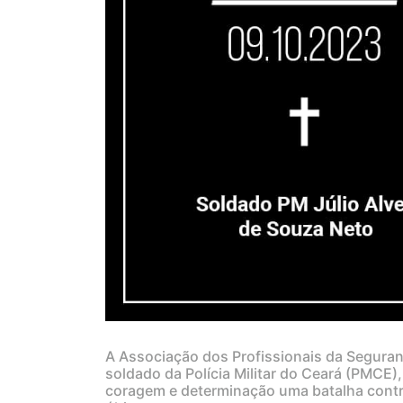
A Associação dos Profissionais da Segura
soldado da Polícia Militar do Ceará (PMCE),
coragem e determinação uma batalha contra