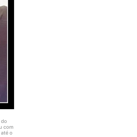
 do
ou com
 até o