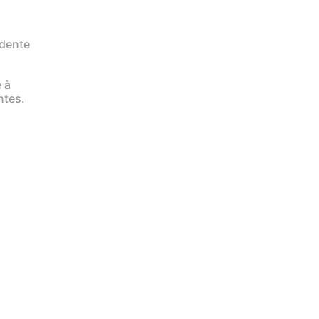
ndente
 à
ntes.