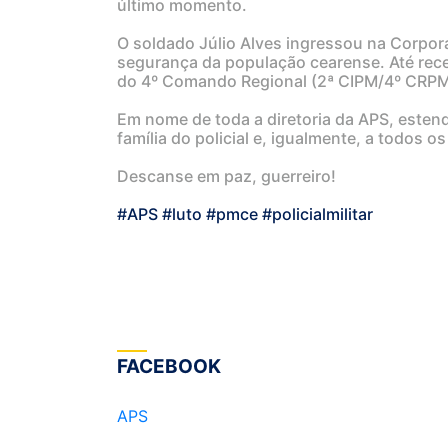
último momento.
O soldado Júlio Alves ingressou na Corpor
segurança da população cearense. Até rec
do 4º Comando Regional (2ª CIPM/4º CRPM
Em nome de toda a diretoria da APS, este
família do policial e, igualmente, a todos
Descanse em paz, guerreiro!
#APS
#luto
#pmce
#policialmilitar
FACEBOOK
APS