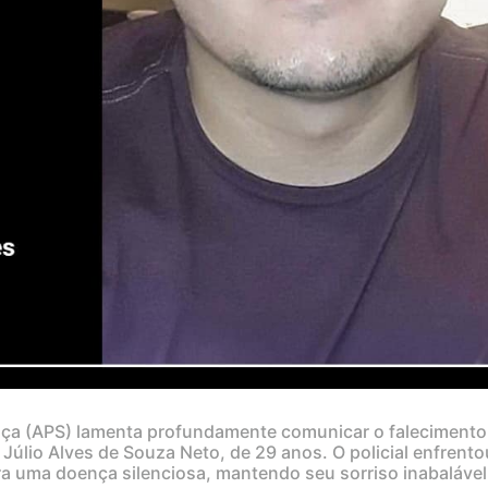
nça (APS) lamenta profundamente comunicar o falecimento
 Júlio Alves de Souza Neto, de 29 anos. O policial enfrent
 uma doença silenciosa, mantendo seu sorriso inabalável