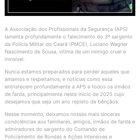
A Associação dos Profissionais da Segurança (APS)
lamenta profundamente o falecimento do 3º sargento
da Polícia Militar do Ceará (PMCE), Luciano Wagner
Nascimento de Sousa, vítima de um inimigo cruel e
invisível.
Nunca estamos preparados para perder aqueles que
amamos e respeitamos, e notícias como essa
entristecem profundamente a APS e todos os irmãos
de farda, principalmente neste início de 2025 cujo
desejamos que seja um ano repleto de bênçãos.
Nesse momento, deixamos nossas mais sinceras
condolências aos familiares, amigos, irmãos de farda e
admiradores do sargento do Comando de
Policiamento de Rondas e Ações Intensivas e