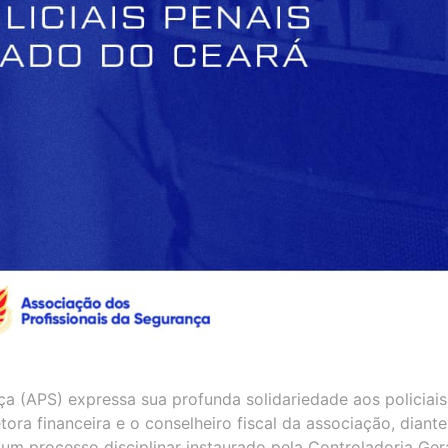
a (APS) expressa sua profunda solidariedade aos policiais
tora financeira e o conselheiro fiscal da associação, diant
um processo disciplinar instaurado pela Controladoria Ger