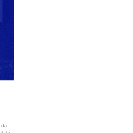
e da
al de