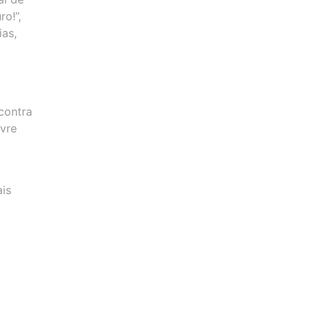
o!”,
ias,
contra
ivre
ais