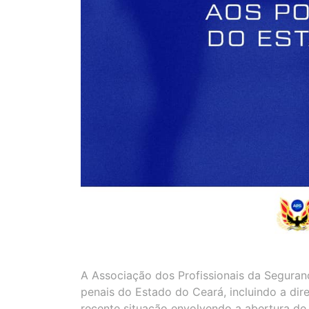
A Associação dos Profissionais da Seguranç
penais do Estado do Ceará, incluindo a dire
recente situação envolvendo a abertura de 