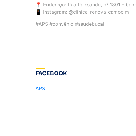
📍 Endereço: Rua Paissandu, nº 1801 – bai
📱 Instagram: @clinica_renova_camocim
#APS #convênio #saudebucal
FACEBOOK
APS