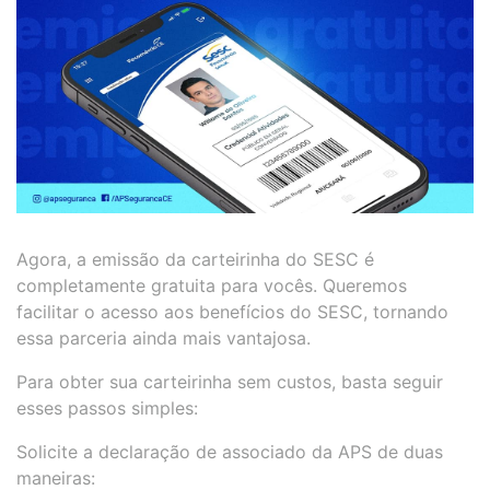
Agora, a emissão da carteirinha do SESC é
completamente gratuita para vocês. Queremos
facilitar o acesso aos benefícios do SESC, tornando
essa parceria ainda mais vantajosa.
Para obter sua carteirinha sem custos, basta seguir
esses passos simples:
Solicite a declaração de associado da APS de duas
maneiras: