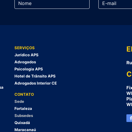
E
SERVIÇOS
Jurídico APS
Advogados
Ru
Psicologia APS
C
Hotel de Trânsito APS
Advogados Interior CE
sa
Fi
Wh
CONTATO
Pl
Sede
Wh
Fortaleza
Subsedes
Quixadá
Maracanaú