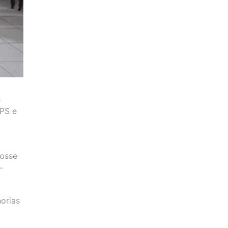
s
APS e
Posse
-
orias