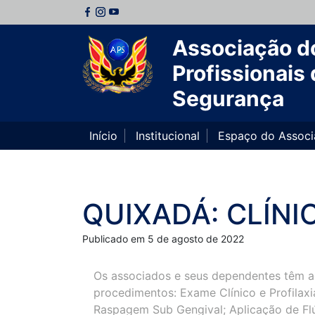
Associação d
Profissionais 
Segurança
Início
Institucional
Espaço do Assoc
QUIXADÁ: CLÍNI
Publicado em 5 de agosto de 2022
Os associados e seus dependentes têm ac
procedimentos: Exame Clínico e Profilaxi
Raspagem Sub Gengival; Aplicação de Flú