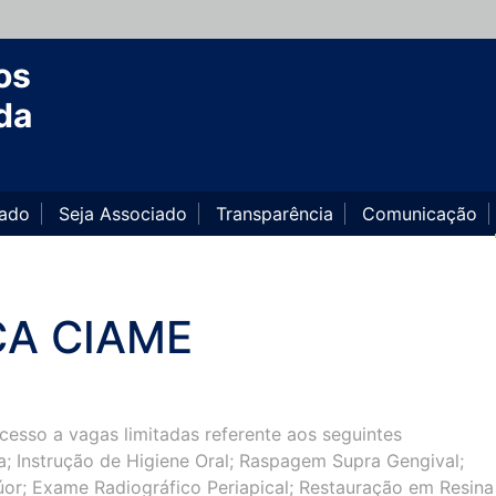
os
da
iado
Seja Associado
Transparência
Comunicação
CA CIAME
esso a vagas limitadas referente aos seguintes
a; Instrução de Higiene Oral; Raspagem Supra Gengival;
or; Exame Radiográfico Periapical; Restauração em Resina