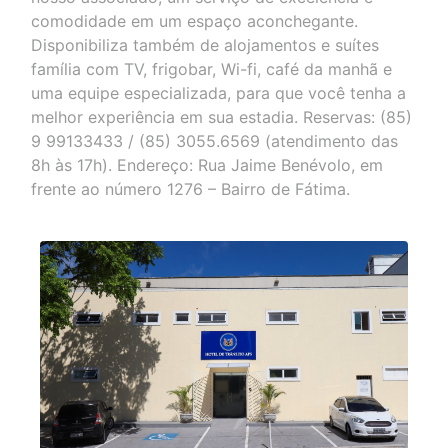
comodidade em um espaço aconchegante.
Disponibiliza também de alojamentos e suítes
família com TV, frigobar, Wi-fi, café da manhã e
uma equipe especializada, para que você tenha a
melhor experiência em sua estadia. Reservas: (85)
9 99133433 / (85) 3055.6569 (atendimento das
8h às 17h). Endereço: Rua Jaime Benévolo, em
frente ao número 1276 – Bairro de Fátima.