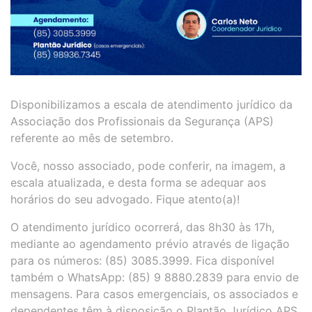
Disponibilizamos a escala de atendimento jurídico da
Associação dos Profissionais da Segurança (APS)
referente ao mês de setembro.
Você, nosso associado, pode conferir, na imagem, a
escala atualizada, e desta forma se adequar aos
horários do seu advogado. Fique atento(a)!
O atendimento jurídico ocorrerá, das 8h30 às 17h,
mediante ao agendamento prévio através de ligação
para os números: (85) 3085.3999. Fica disponível
também o WhatsApp: (85) 9 8880.2839 para envio de
mensagens. Para casos emergenciais, os associados e
dependentes têm à disposição o Plantão Jurídico APS