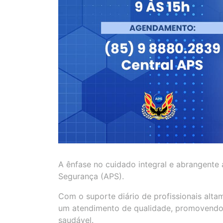
A ênfase no cuidado integral e abrangente 
Segurança (APS).
Com o suporte diário de profissionais alta
um atendimento de qualidade, promovendo 
saudável.