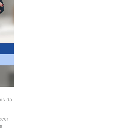
ais da
ecer
a