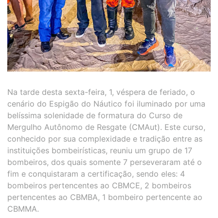
Na tarde desta sexta-feira, 1, véspera de feriado, o
cenário do Espigão do Náutico foi iluminado por uma
belíssima solenidade de formatura do Curso de
Mergulho Autônomo de Resgate (CMAut). Este curso,
conhecido por sua complexidade e tradição entre as
instituições bombeirísticas, reuniu um grupo de 17
bombeiros, dos quais somente 7 perseveraram até o
fim e conquistaram a certificação, sendo eles: 4
bombeiros pertencentes ao CBMCE, 2 bombeiros
pertencentes ao CBMBA, 1 bombeiro pertencente ao
CBMMA.