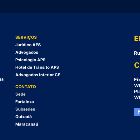
E
SERVIÇOS
Jurídico APS
Advogados
Ru
Psicologia APS
C
Hotel de Trânsito APS
Advogados Interior CE
sa
Fi
Wh
CONTATO
Pl
Sede
Wh
Fortaleza
Subsedes
Quixadá
Maracanaú