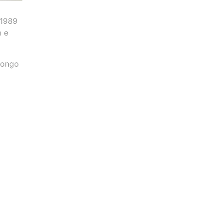
 1989
m e
longo