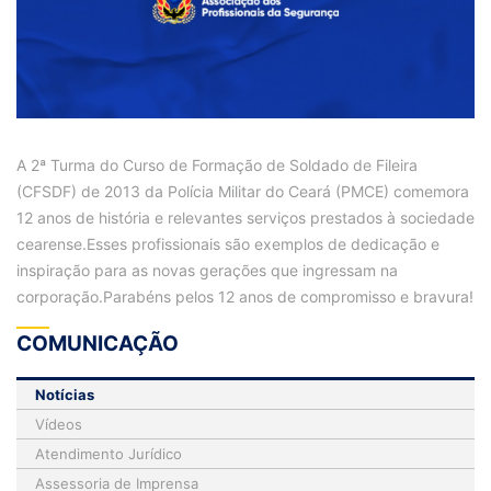
A 2ª Turma do Curso de Formação de Soldado de Fileira
(CFSDF) de 2013 da Polícia Militar do Ceará (PMCE) comemora
12 anos de história e relevantes serviços prestados à sociedade
cearense.Esses profissionais são exemplos de dedicação e
inspiração para as novas gerações que ingressam na
corporação.Parabéns pelos 12 anos de compromisso e bravura!
COMUNICAÇÃO
Notícias
Vídeos
Atendimento Jurídico
Assessoria de Imprensa