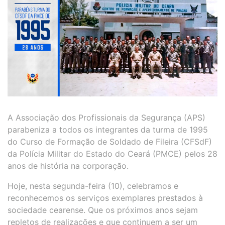
A Associação dos Profissionais da Segurança (APS)
parabeniza a todos os integrantes da turma de 1995
do Curso de Formação de Soldado de Fileira (CFSdF)
da Polícia Militar do Estado do Ceará (PMCE) pelos 28
anos de história na corporação.
Hoje, nesta segunda-feira (10), celebramos e
reconhecemos os serviços exemplares prestados à
sociedade cearense. Que os próximos anos sejam
repletos de realizações e que continuem a ser um