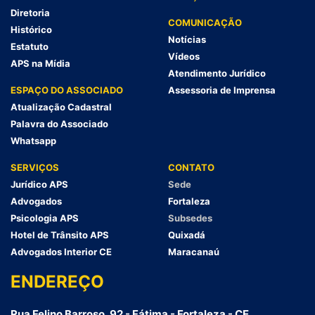
Diretoria
COMUNICAÇÃO
Histórico
Notícias
Estatuto
Vídeos
APS na Mídia
Atendimento Jurídico
ESPAÇO DO ASSOCIADO
Assessoria de Imprensa
Atualização Cadastral
Palavra do Associado
Whatsapp
SERVIÇOS
CONTATO
Jurídico APS
Sede
Advogados
Fortaleza
Psicologia APS
Subsedes
Hotel de Trânsito APS
Quixadá
Advogados Interior CE
Maracanaú
ENDEREÇO
Rua Felino Barroso, 92 - Fátima - Fortaleza - CE