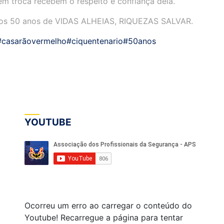
em troca recebem o respeito e confiança dela.
elos 50 anos de VIDAS ALHEIAS, RIQUEZAS SALVAR.
#casarãovermelho
#ciquentenario
#50anos
YOUTUBE
Ocorreu um erro ao carregar o conteúdo do
Youtube! Recarregue a página para tentar