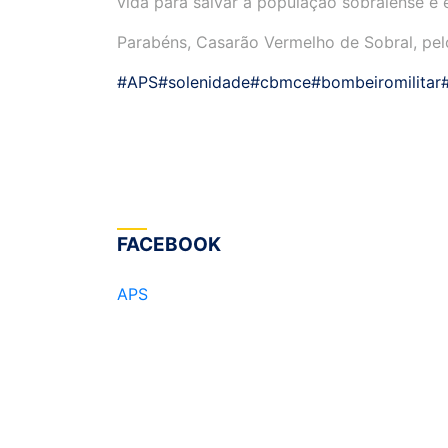
vida para salvar a população sobralense e 
Parabéns, Casarão Vermelho de Sobral, p
#APS
#solenidade
#cbmce
#bombeiromilitar
FACEBOOK
APS