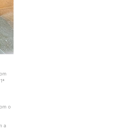
com
1ª
com o
m a