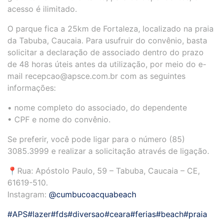
acesso é ilimitado.
O parque fica a 25km de Fortaleza, localizado na praia
da Tabuba, Caucaia. Para usufruir do convênio, basta
solicitar a declaração de associado dentro do prazo
de 48 horas úteis antes da utilização, por meio do e-
mail recepcao@apsce.com.br com as seguintes
informações:
• nome completo do associado, do dependente
• CPF e nome do convênio.
Se preferir, você pode ligar para o número (85)
3085.3999 e realizar a solicitação através de ligação.
📍Rua: Apóstolo Paulo, 59 – Tabuba, Caucaia – CE,
61619-510.
Instagram:
@cumbucoacquabeach
#APS
#lazer
#fds
#diversao
#ceara
#ferias
#beach
#praia