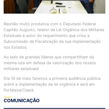
Reunião muito produtiva com o Deputado Federal
Capitão Augusto, relator da Lei Orgânica dos Militares
Estaduais e autor do requerimento que criou a
Subcomissão de Fiscalização da sua implementação
nos Estados.
Ao lado de grandes líderes que compartilham da
mesma luta em defesa da valorização dos nossos
militares estaduais!
Dia 19 de maio faremos a primeira audiência pública
sobre a implementação da lei orgânica e será em
Fortaleza/Ceará.
COMUNICAÇÃO