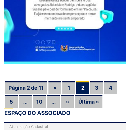
Página 2 de 11
«
1
2
3
4
5
...
10
...
»
Última »
ESPAÇO DO ASSOCIADO
Atualização Cadastral