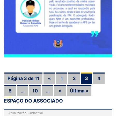
Página 3 de 11
«
1
2
3
4
5
...
10
...
»
Última »
ESPAÇO DO ASSOCIADO
Atualização Cadastral