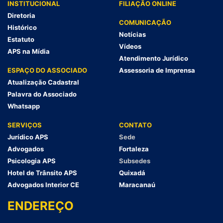
INSTITUCIONAL
FILIAÇÃO ONLINE
Diretoria
COMUNICAÇÃO
Histórico
Notícias
Estatuto
Vídeos
APS na Mídia
Atendimento Jurídico
ESPAÇO DO ASSOCIADO
Assessoria de Imprensa
Atualização Cadastral
Palavra do Associado
Whatsapp
SERVIÇOS
CONTATO
Jurídico APS
Sede
Advogados
Fortaleza
Psicologia APS
Subsedes
Hotel de Trânsito APS
Quixadá
Advogados Interior CE
Maracanaú
ENDEREÇO